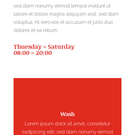
sed diam nonumy eirmod tempor invidunt ut
labore et dolore magna aliquyam erat, sed diam
voluptua. At vero eos et accusam et justo duo
dolores et ea rebum.
Thuesday – Saturday
08:00 – 20:00
Wash
Lorem ipsum dolor sit amet, consetetur
sadipscing elitr, sed diam nonumy eirmod